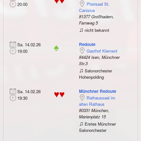
♥♥
Pfarrsaal St.
20:00
Canisius
81377 Großhadern,
Farnweg 5
♫
nicht bekannt
Redoute
Sa. 14.02.26
♠
Gasthof Klement
19:00
84424 Isen, Münchner
Str.3
♫
Salonorchester
Hohenpolding
Münchner Redoute
Sa. 14.02.26
♥♥
Rathaussaal im
19:30
alten Rathaus
80331 München,
Marienplatz 15
♫
Erstes Münchner
Salonorchester