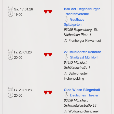
Ball der Regensburger
Sa. 17.01.26
♥♥
Trachtenvereine
19:00
Gasthaus
Spitalgarten
93059 Regensburg, St.-
Katharinen-Platz 1
♫
Fronberger Kirwamusi
22. Mühldorfer Redoute
Fr. 23.01.26
♥♥
Stadtsaal Mühldorf
20:00
84453 Mühldorf,
Schützenstraße 1
♫
Ballorchester
Hohenpolding
Oide Wiesn Bürgerball
Fr. 23.01.26
♥♥
Deutsches Theater
20:00
80336 München,
Schwantalerstraße 13
♫
Wolfgang Grünbauer