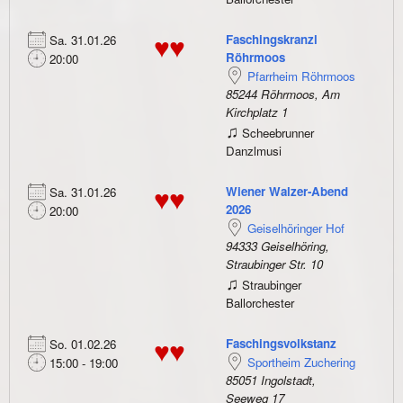
Faschingskranzl
Sa. 31.01.26
♥♥
Röhrmoos
20:00
Pfarrheim Röhrmoos
85244 Röhrmoos, Am
Kirchplatz 1
♫
Scheebrunner
Danzlmusi
Wiener Walzer-Abend
Sa. 31.01.26
♥♥
2026
20:00
Geiselhöringer Hof
94333 Geiselhöring,
Straubinger Str. 10
♫
Straubinger
Ballorchester
Faschingsvolkstanz
So. 01.02.26
♥♥
Sportheim Zuchering
15:00 - 19:00
85051 Ingolstadt,
Seeweg 17