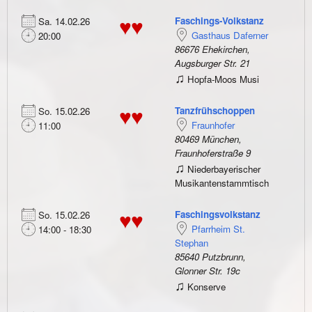
Faschings-Volkstanz
Sa. 14.02.26
♥♥
Gasthaus Daferner
20:00
86676 Ehekirchen,
Augsburger Str. 21
♫
Hopfa-Moos Musi
Tanzfrühschoppen
So. 15.02.26
♥♥
Fraunhofer
11:00
80469 München,
Fraunhoferstraße 9
♫
Niederbayerischer
Musikantenstammtisch
Faschingsvolkstanz
So. 15.02.26
♥♥
Pfarrheim St.
14:00 - 18:30
Stephan
85640 Putzbrunn,
Glonner Str. 19c
♫
Konserve