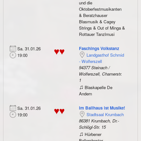
und die
Oktoberfestmusikanten
& Beratzhauser
Blasmusik & Cagey
Strings & Out of Minga &
Rottauer Tanzlmusi
Faschings Volkstanz
Sa. 31.01.26
♥♥
Landgasthof Schmid
19:00
- Wolferszell
94377 Steinach /
Wolferszell, Chamerstr.
1
♫
Blaskapelle De
Andern
Im Ballhaus ist Musike!
Sa. 31.01.26
♥♥
Stadtsaal Krumbach
19:00
86381 Krumbach, Dr.-
Schlögl-Str. 15
♫
Hürbener
Ballorchester