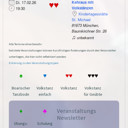
Kehraus mit
Di. 17.02.26
♥♥
Volkstänzen
19:30
Kindertagesstätte
St. Michael
81673 München,
Baumkirchner Str. 26
♫
unbekannt
Alle Termine ohne Gewähr.
Gelistete Veranstaltungen können kurzfristigen Änderungen durch den Veranstalter
unterliegen, die hier nicht reflektiert werden.
Erklärung zu den Veranstaltungstypen
♠
♥
♥♥
♥♥♥
Boarischer
Volkstanz
Volkstanz
Volkstanz
Tanzbodn
einfach
für Geübte
♦
♣
Veranstaltungs
Newsletter
Übungs-
Schulung