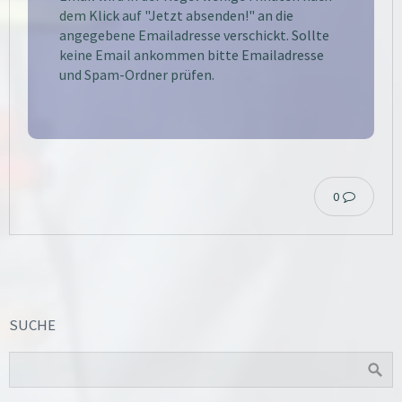
dem Klick auf "Jetzt absenden!" an die
angegebene Emailadresse verschickt. Sollte
keine Email ankommen bitte Emailadresse
und Spam-Ordner prüfen.
0
SUCHE