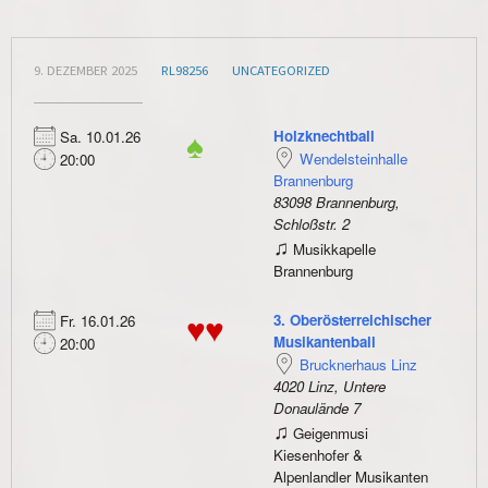
9. DEZEMBER 2025
RL98256
UNCATEGORIZED
Holzknechtball
Sa. 10.01.26
♠
Wendelsteinhalle
20:00
Brannenburg
83098 Brannenburg,
Schloßstr. 2
♫
Musikkapelle
Brannenburg
3. Oberösterreichischer
Fr. 16.01.26
♥♥
Musikantenball
20:00
Brucknerhaus Linz
4020 Linz, Untere
Donaulände 7
♫
Geigenmusi
Kiesenhofer &
Alpenlandler Musikanten