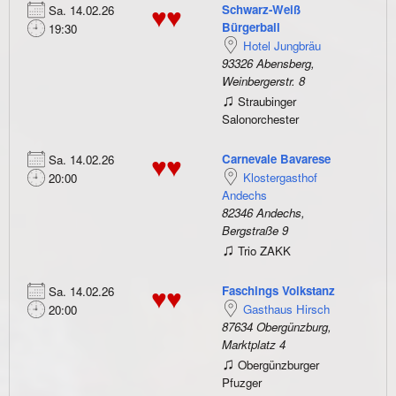
Schwarz-Weiß
Sa. 14.02.26
♥♥
Bürgerball
19:30
Hotel Jungbräu
93326 Abensberg,
Weinbergerstr. 8
♫
Straubinger
Salonorchester
Carnevale Bavarese
Sa. 14.02.26
♥♥
Klostergasthof
20:00
Andechs
82346 Andechs,
Bergstraße 9
♫
Trio ZAKK
Faschings Volkstanz
Sa. 14.02.26
♥♥
Gasthaus Hirsch
20:00
87634 Obergünzburg,
Marktplatz 4
♫
Obergünzburger
Pfuzger