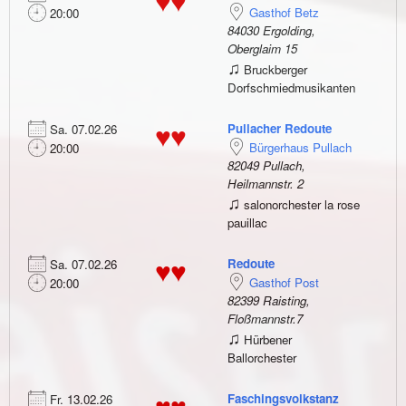
♥♥
Gasthof Betz
20:00
84030 Ergolding,
Oberglaim 15
♫
Bruckberger
Dorfschmiedmusikanten
Pullacher Redoute
Sa. 07.02.26
♥♥
Bürgerhaus Pullach
20:00
82049 Pullach,
Heilmannstr. 2
♫
salonorchester la rose
pauillac
Redoute
Sa. 07.02.26
♥♥
Gasthof Post
20:00
82399 Raisting,
Floßmannstr.7
♫
Hürbener
Ballorchester
Faschingsvolkstanz
Fr. 13.02.26