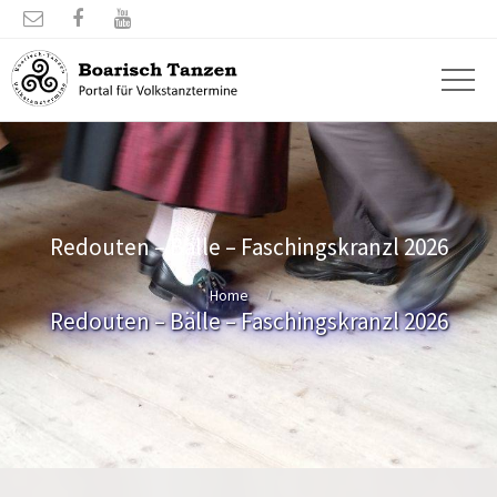



Redouten – Bälle – Faschingskranzl 2026
Home
Redouten – Bälle – Faschingskranzl 2026