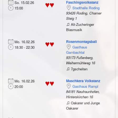
Faschingsvolkstanz
So. 15.02.26
♥♥
Stadthalle Roding
15:00
93426 Roding, Chamer
Steig 1
♫
Alt-Zucheringer
Blasmusik
Rosenmontagsball
Mo. 16.02.26
♥♥
Gasthaus
18:30 - 22:30
Gambachtal
93173 Fußenberg,
Weihermühlweg 16
♫
7gscheiten
Maschkera Volkstanz
Mo. 16.02.26
♥♥
Gasthaus Rampl
20:00
84181 Neufraunhofen,
Hinterskirchen 16
♫
Oakarer und Junge
Oakarer