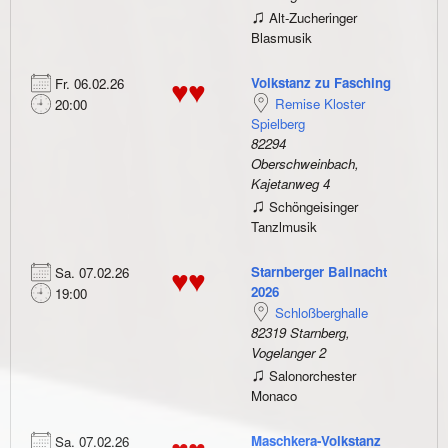
♫
Alt-Zucheringer
Blasmusik
Volkstanz zu Fasching
Fr. 06.02.26
♥♥
Remise Kloster
20:00
Spielberg
82294
Oberschweinbach,
Kajetanweg 4
♫
Schöngeisinger
Tanzlmusik
Starnberger Ballnacht
Sa. 07.02.26
♥♥
2026
19:00
Schloßberghalle
82319 Starnberg,
Vogelanger 2
♫
Salonorchester
Monaco
Maschkera-Volkstanz
Sa. 07.02.26