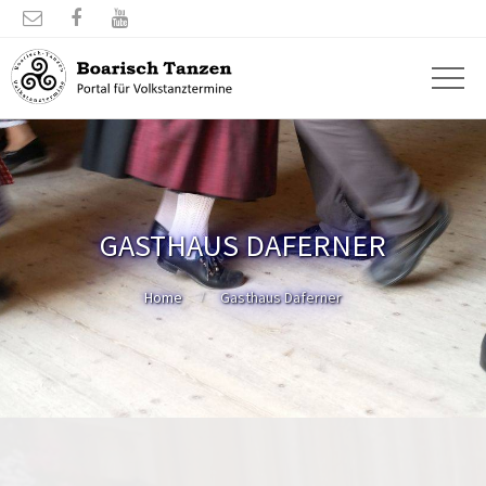



GASTHAUS DAFERNER
Home
Gasthaus Daferner