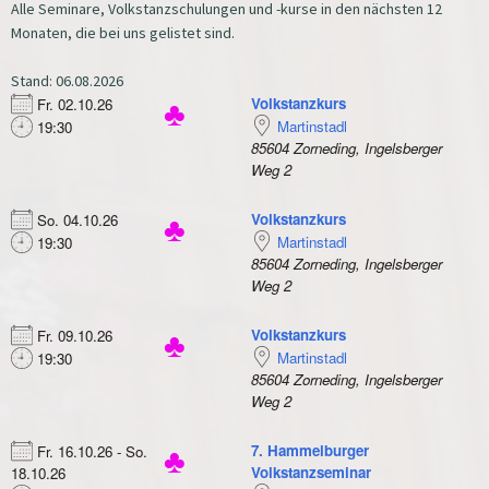
Alle Seminare, Volkstanzschulungen und -kurse in den nächsten 12
Monaten, die bei uns gelistet sind.
Stand: 06.08.2026
Volkstanzkurs
Fr. 02.10.26
♣
Martinstadl
19:30
85604 Zorneding, Ingelsberger
Weg 2
Volkstanzkurs
So. 04.10.26
♣
Martinstadl
19:30
85604 Zorneding, Ingelsberger
Weg 2
Volkstanzkurs
Fr. 09.10.26
♣
Martinstadl
19:30
85604 Zorneding, Ingelsberger
Weg 2
7. Hammelburger
Fr. 16.10.26 - So.
♣
Volkstanzseminar
18.10.26