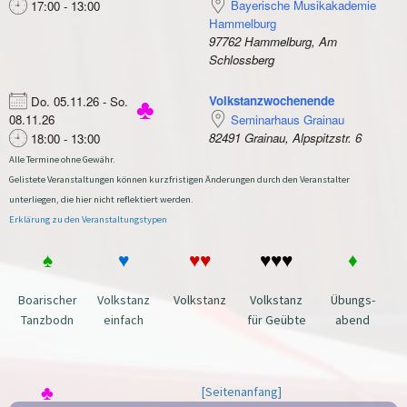
Bayerische Musikakademie
17:00 - 13:00
Hammelburg
97762 Hammelburg, Am
Schlossberg
Volkstanzwochenende
Do. 05.11.26 - So.
♣
08.11.26
Seminarhaus Grainau
82491 Grainau, Alpspitzstr. 6
18:00 - 13:00
Alle Termine ohne Gewähr.
Gelistete Veranstaltungen können kurzfristigen Änderungen durch den Veranstalter
unterliegen, die hier nicht reflektiert werden.
Erklärung zu den Veranstaltungstypen
♠
♥
♥♥
♥♥♥
♦
Boarischer
Volkstanz
Volkstanz
Volkstanz
Übungs-
Tanzbodn
einfach
für Geübte
abend
♣
[Seitenanfang]