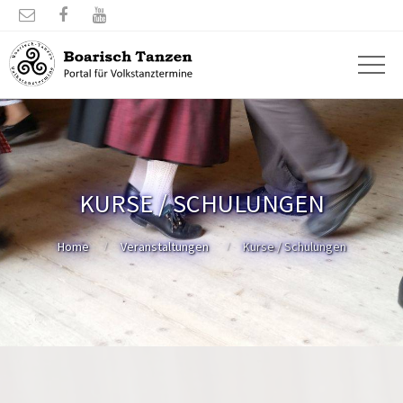



KURSE / SCHULUNGEN
Home
Veranstaltungen
Kurse / Schulungen