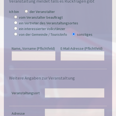
Veranstaltung meldet falls es Rückfragen gibt
Ich bin
der Veranstalter
vom Veranstalter beauftragt
ein Vertreter des Veranstaltungsortes
ein interessierter Volkstänzer
von der Gemeinde / Touristinfo
sonstiges
Name, Vorname (Pflichtfeld)
E-Mail-Adresse (Pflichtfeld)
Weitere Angaben zur Veranstaltung
Veranstaltungsort
Adresse