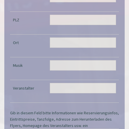
PLZ
Ort
Musik
Veranstalter
Gib in diesem Feld bitte Informationen wie Reservierungsinfos,
Eintrittspreise, Tanzfolge, Adresse zum Herunterladen des
Flyers, Homepage des Veranstalters usw. ein