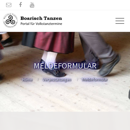



MELDEFORMULAR
Home
Veranstaltungen
Meldeformular