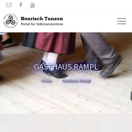



GASTHAUS RAMPL
Home
Gasthaus Rampl