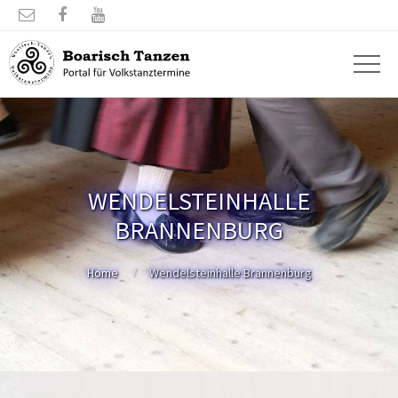



WENDELSTEINHALLE
BRANNENBURG
Home
Wendelsteinhalle Brannenburg