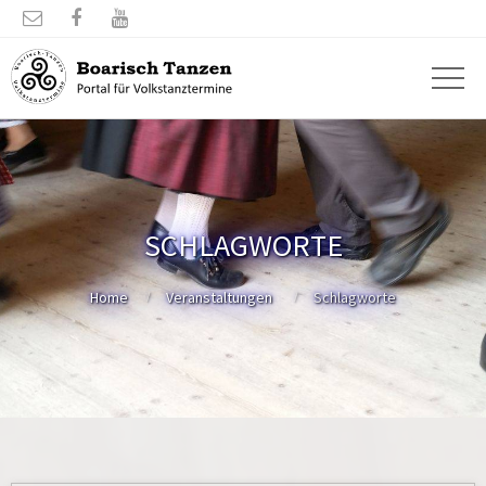



SCHLAGWORTE
Home
Veranstaltungen
Schlagworte