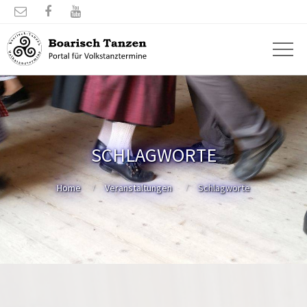



SCHLAGWORTE
Home
Veranstaltungen
Schlagworte