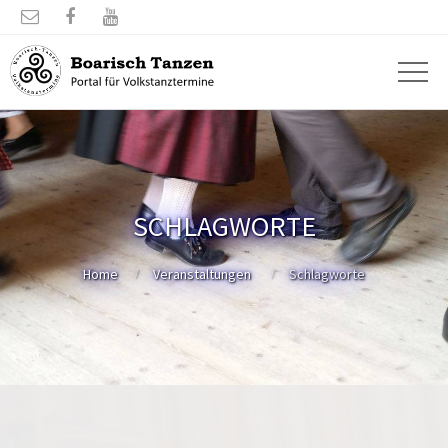



SCHLAGWORTE
Home
Veranstaltungen
Schlagworte