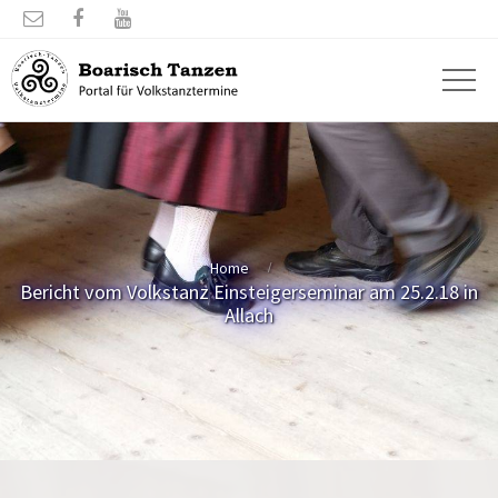



Home
Bericht vom Volkstanz Einsteigerseminar am 25.2.18 in
Allach