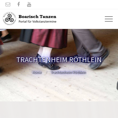



TRACHTENHEIM RÖTHLEIN
Home
Trachtenheim Röthlein