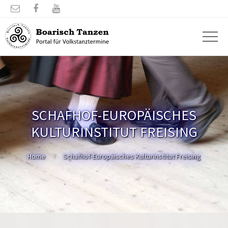



SCHAFHOF-EUROPÄISCHES
KULTURINSTITUT FREISING
Home
Schafhof-Europäisches Kulturinstitut Freising