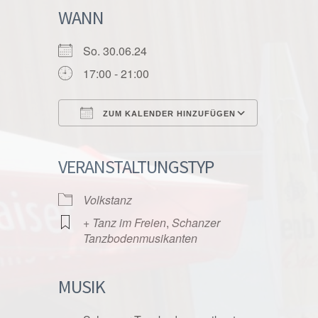
WANN
So. 30.06.24
17:00 - 21:00
ZUM KALENDER HINZUFÜGEN
ICS herunterladen
Google K
VERANSTALTUNGSTYP
Volkstanz
+ Tanz im Freien
,
Schanzer
Tanzbodenmusikanten
MUSIK