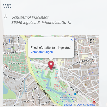
WO
Schutterhof Ingolstadt
85049 Ingolstadt, Friedhofstraße 1a
×
+
alender
iCalendar
−
Friedhofstraße 1a - Ingolstadt
Veranstaltungen
Leaflet
| ©
OpenStreetMap