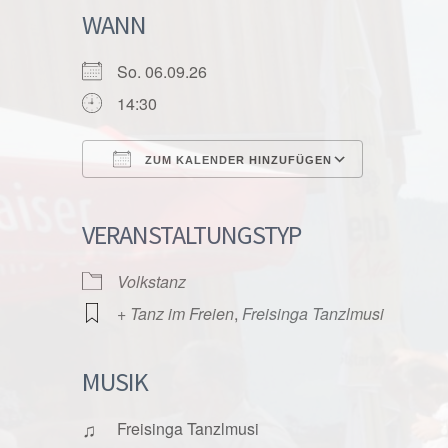
WANN
So. 06.09.26
14:30
ZUM KALENDER HINZUFÜGEN
ICS herunterladen
Google K
VERANSTALTUNGSTYP
Volkstanz
+ Tanz im Freien
,
Freisinga Tanzlmusi
MUSIK
♫
Freisinga Tanzlmusi