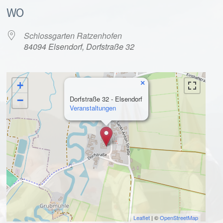
WO
Schlossgarten Ratzenhofen
84094 Elsendorf, Dorfstraße 32
×
+
alender
iCalendar
−
Dorfstraße 32 - Elsendorf
Veranstaltungen
Leaflet
| ©
OpenStreetMap