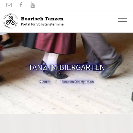



TANZ IM BIERGARTEN
Home
Tanz im Biergarten