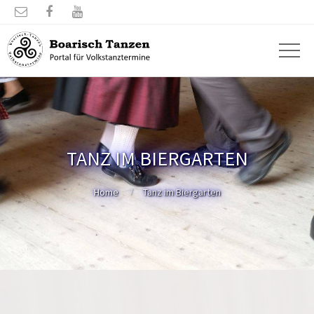



TANZ IM BIERGARTEN
Home
Tanz im Biergarten