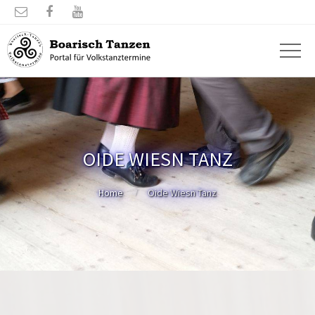



OIDE WIESN TANZ
Home
Oide Wiesn Tanz