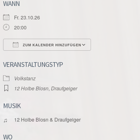
WANN
Fr. 23.10.26
20:00
ZUM KALENDER HINZUFÜGEN
ICS herunterladen
Google Kalender
VERANSTALTUNGSTYP
Volkstanz
12 Hoibe Blosn
,
Draufgeiger
MUSIK
♫
12 Hoibe Blosn & Draufgeiger
WO