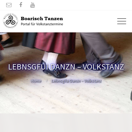



LEBNSGFUI DANZN – VOLKSTANZ
Home
Lebnsgfui Danzn – Volkstanz