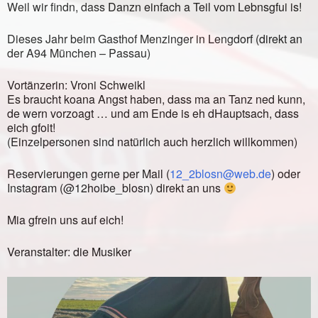
Weil wir findn, dass Danzn einfach a Teil vom Lebnsgfui is!
Dieses Jahr beim Gasthof Menzinger in Lengdorf (direkt an
der A94 München – Passau)
Vortänzerin: Vroni Schweikl
Es braucht koana Angst haben, dass ma an Tanz ned kunn,
de wern vorzoagt … und am Ende is eh dHauptsach, dass
eich gfoit!
(Einzelpersonen sind natürlich auch herzlich willkommen)
Reservierungen gerne per Mail (
12_2blosn@web.de
) oder
Instagram (@12hoibe_blosn) direkt an uns
Mia gfrein uns auf eich!
Veranstalter: die Musiker