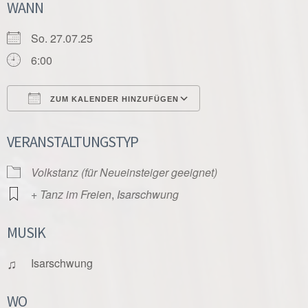
WANN
So. 27.07.25
6:00
ZUM KALENDER HINZUFÜGEN
ICS herunterladen
Google Kalender
VERANSTALTUNGSTYP
Volkstanz (für Neueinsteiger geeignet)
+ Tanz im Freien
,
Isarschwung
MUSIK
♫
Isarschwung
WO