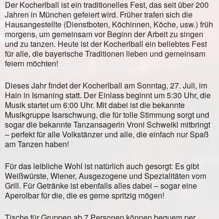
Der Kocherlball ist ein traditionelles Fest, das seit über 200
Jahren in München gefeiert wird. Früher trafen sich die
Hausangestellte (Dienstboten, Köchinnen, Köche, usw.) früh
morgens, um gemeinsam vor Beginn der Arbeit zu singen
und zu tanzen. Heute ist der Kocherlball ein beliebtes Fest
für alle, die bayerische Traditionen lieben und gemeinsam
feiern möchten!
Dieses Jahr findet der Kocherlball am Sonntag, 27. Juli, im
Hain in Ismaning statt. Der Einlass beginnt um 5:30 Uhr, die
Musik startet um 6:00 Uhr. Mit dabei ist die bekannte
Musikgruppe Isarschwung, die für tolle Stimmung sorgt und
sogar die bekannte Tanzansagerin Vroni Schweikl mitbringt
– perfekt für alle Volkstänzer und alle, die einfach nur Spaß
am Tanzen haben!
Für das leibliche Wohl ist natürlich auch gesorgt: Es gibt
Weißwürste, Wiener, Ausgezogene und Spezialitäten vom
Grill. Für Getränke ist ebenfalls alles dabei – sogar eine
Aperolbar für die, die es gerne spritzig mögen!
Tische für Gruppen ab 7 Personen können bequem per