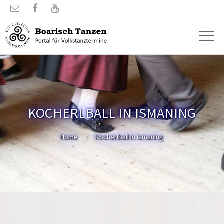



KOCHERLBALL IN ISMANING
Home
Kocherlball in Ismaning