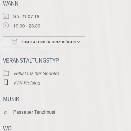
WANN
Sa. 21.07.18
19:00 - 23:30
ZUM KALENDER HINZUFÜGEN
ICS herunterladen
Google Kalender
VERANSTALTUNGSTYP
Volkstanz (für Geübte)
VTK-Freising
MUSIK
♫
Passauer Tanzlmusi
WO