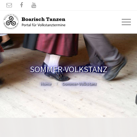



SOMMER-VOLKSTANZ
Home
Sommer-Volkstanz