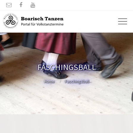



FASCHINGSBALL
Home
Faschingsball