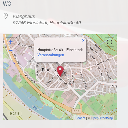
WO
Klanghaus
97246 Eibelstadt, Hauptstraße 49
×
+
−
Hauptstraße 49 - Eibelstadt
Veranstaltungen
Leaflet
| ©
OpenStreetMap