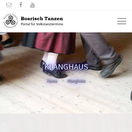



KLANGHAUS
Home
Klanghaus