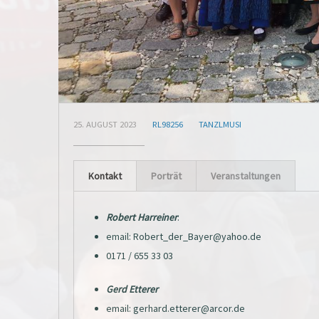
25. AUGUST 2023
RL98256
TANZLMUSI
Kontakt
Porträt
Veranstaltungen
Robert Harreiner
:
email: Robert_der_Bayer@yahoo.de
0171 / 655 33 03
Gerd Etterer
email: gerhard.etterer@arcor.de