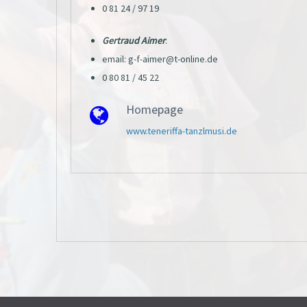
0 81 24 / 97 19
Gertraud Aimer
:
email: g-f-aimer@t-online.de
0 80 81 / 45 22
Homepage
www.teneriffa-tanzlmusi.de