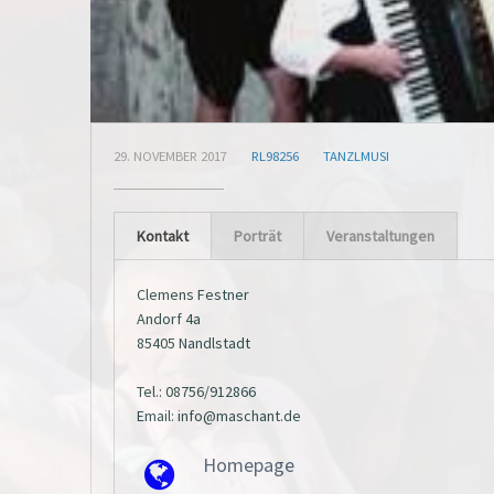
29. NOVEMBER 2017
RL98256
TANZLMUSI
Kontakt
Porträt
Veranstaltungen
Clemens Festner
Andorf 4a
85405 Nandlstadt
Tel.: 08756/912866
Email: info@maschant.de
Homepage