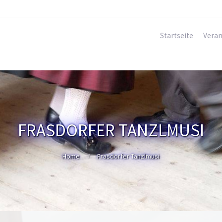
Startseite
Veran
FRASDORFER TANZLMUSI
Home
Frasdorfer Tanzlmusi