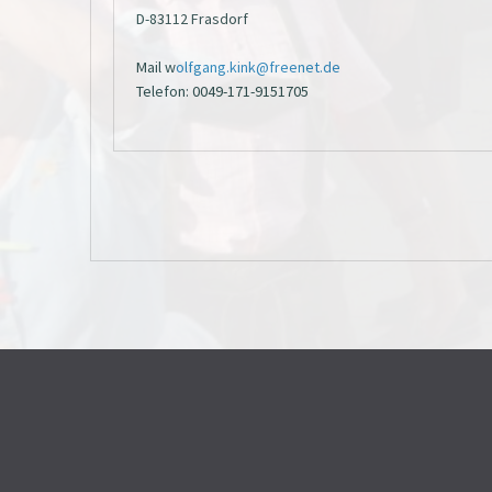
D-83112 Frasdorf
Mail w
olfgang.kink@freenet.de
Telefon: 0049-171-9151705