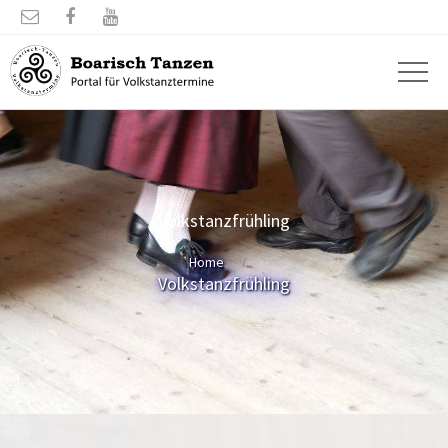



Volkstanzfrühling
Home
Volkstanzfrühling