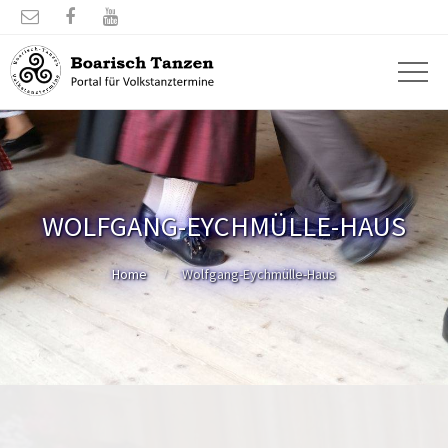



WOLFGANG-EYCHMÜLLE-HAUS
Home
Wolfgang-Eychmülle-Haus