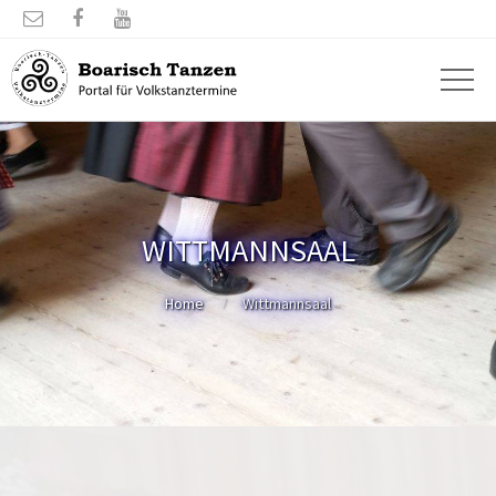



WITTMANNSAAL
Home
Wittmannsaal