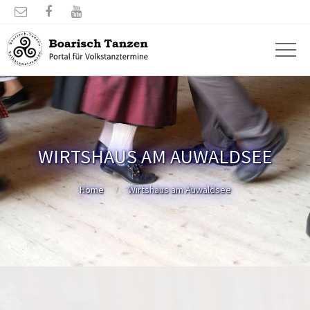



WIRTSHAUS AM AUWALDSEE
Home
Wirtshaus am Auwaldsee