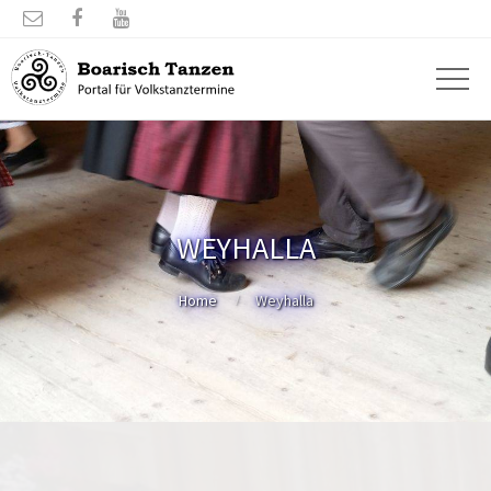



WEYHALLA
Home
Weyhalla