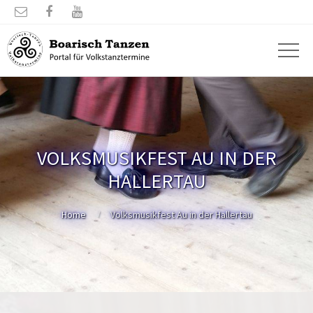



VOLKSMUSIKFEST AU IN DER
HALLERTAU
Home
Volksmusikfest Au in der Hallertau