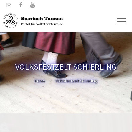



VOLKSFESTZELT SCHIERLING
Home
Volksfestzelt Schierling