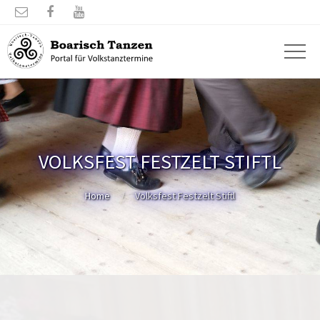



VOLKSFEST FESTZELT STIFTL
Home
Volksfest Festzelt Stiftl