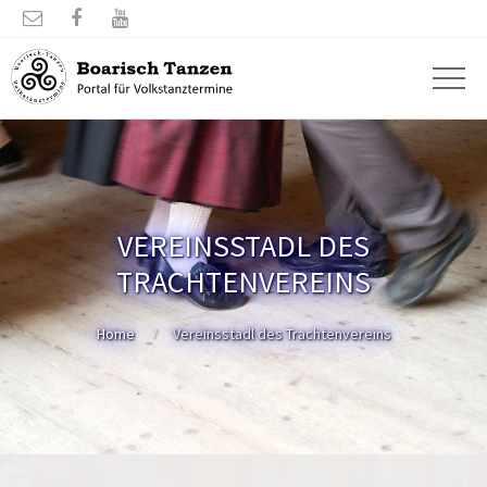



VEREINSSTADL DES
TRACHTENVEREINS
Home
Vereinsstadl des Trachtenvereins