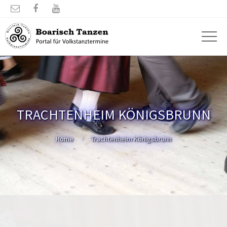



TRACHTENHEIM KÖNIGSBRUNN
Home
Trachtenheim Königsbrunn