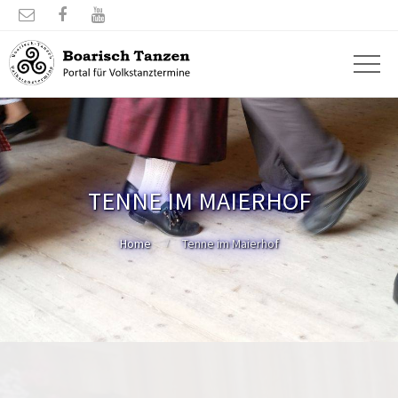



TENNE IM MAIERHOF
Home
Tenne im Maierhof