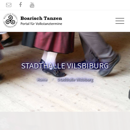



STADTHALLE VILSBIBURG
Home
Stadthalle Vilsbiburg