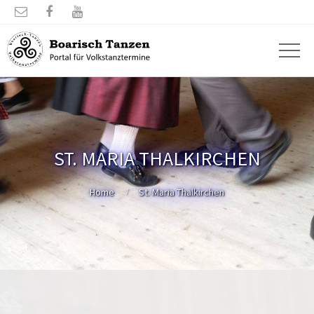



ST. MARIA THALKIRCHEN
Home
St. Maria Thalkirchen