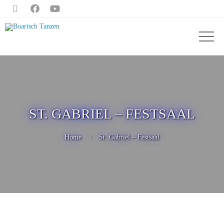



ST. GABRIEL – FESTSAAL
Home
St. Gabriel – Festsaal