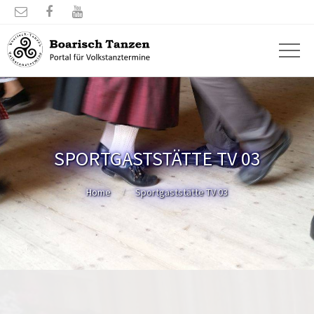



SPORTGASTSTÄTTE TV 03
Home
Sportgaststätte TV 03