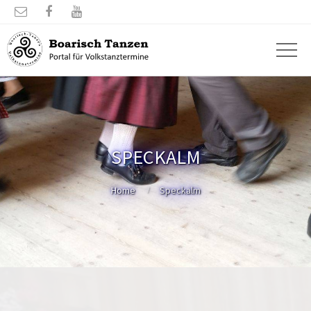



SPECKALM
Home
Speckalm