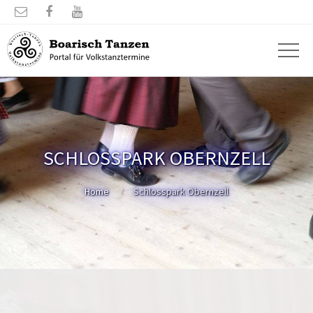



SCHLOSSPARK OBERNZELL
Home
Schlosspark Obernzell