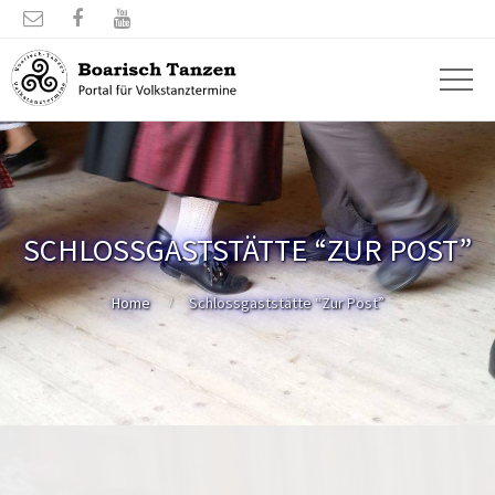



SCHLOSSGASTSTÄTTE “ZUR POST”
Home
Schlossgaststätte “Zur Post”