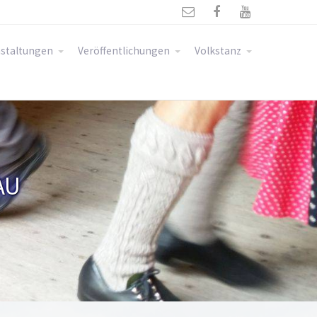



staltungen
Veröffentlichungen
Volkstanz
AU