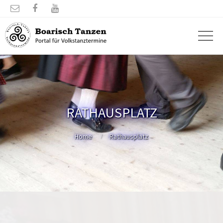



RATHAUSPLATZ
Home
Rathausplatz