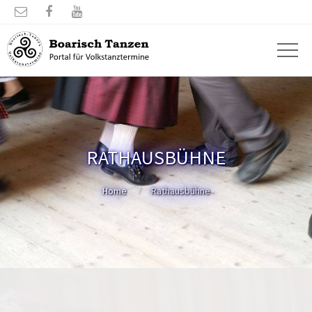



RATHAUSBÜHNE
Home
Rathausbühne