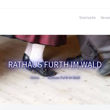
Startseite
Veran
RATHAUS FURTH IM WALD
Home
Rathaus Furth im Wald