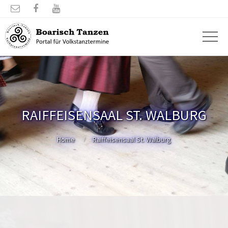



RAIFFEISENSAAL ST. WALBURG
Home
Raiffeisensaal St. Walburg