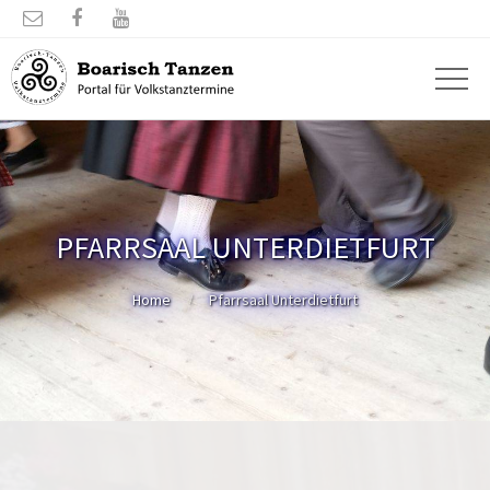



PFARRSAAL UNTERDIETFURT
Home
Pfarrsaal Unterdietfurt